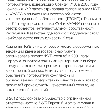
потребителей, доверяющих бренду KYB, в 2008 году
компания KYB зарегистрировала торговые знаки KYB
и KAYABA в таможенном реестре объектов
интеллектуальной собственности (ТРОИС) в России, а
в 2011 году торговые знаки KYB и KAYABA внесены в
реестр объектов интеллектуальной собственности
Республики Казахстан, где вопрос о подделках стоял
наиболее остро ввиду близости Китая.
Компания KYB в числе первых уловила современные
тенденции рынка автосервисных услуг и
организовала проект “KYB-сервис” в 2006 году.
Наряду с качеством важными критериями в выборе
продукта становятся гарантия от производителя и
качественный сервис. Выигрывает тот, кто может
обеспечить потребителя комплексным
обслуживанием, предоставить качественный товар с
гарантией срока службы, качественный сервис, не
оставляющий сомнений.
В 2012 году основано Общество с ограниченной
ответственностью “КУБ Евразия” и открыт склад в
Москве, который заработал в полную силу в 2013