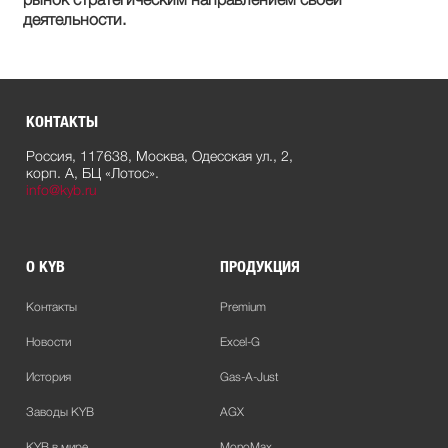
деятельности.
КОНТАКТЫ
Россия, 117638, Москва, Одесская ул., 2,
корп. А, БЦ «Лотос».
info@kyb.ru
О KYB
ПРОДУКЦИЯ
Контакты
Premium
Новости
Excel-G
История
Gas-A-Just
Заводы KYB
AGX
KYB в мире
MonoMax