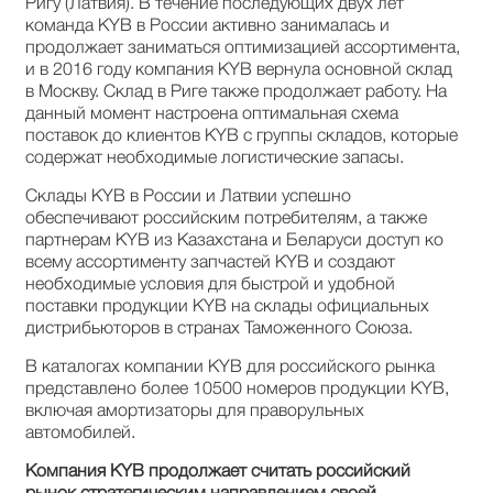
Ригу (Латвия). В течение последующих двух лет
команда KYB в России активно занималась и
продолжает заниматься оптимизацией ассортимента,
и в 2016 году компания KYB вернула основной склад
в Москву. Склад в Риге также продолжает работу. На
данный момент настроена оптимальная схема
поставок до клиентов KYB с группы складов, которые
содержат необходимые логистические запасы.
Склады KYB в России и Латвии успешно
обеспечивают российским потребителям, а также
партнерам KYB из Казахстана и Беларуси доступ ко
всему ассортименту запчастей KYB и создают
необходимые условия для быстрой и удобной
поставки продукции KYB на склады официальных
дистрибьюторов в странах Таможенного Союза.
В каталогах компании KYB для российского рынка
представлено более 10500 номеров продукции KYB,
включая амортизаторы для праворульных
автомобилей.
Компания KYB продолжает считать российский
рынок стратегическим направлением своей