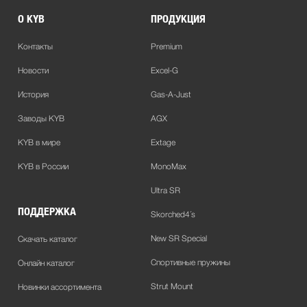
О KYB
ПРОДУКЦИЯ
Контакты
Premium
Новости
Excel-G
История
Gas-A-Just
Заводы KYB
AGX
KYB в мире
Extage
KYB в России
MonoMax
Ultra SR
ПОДДЕРЖКА
Skorched4´s
New SR Special
Скачать каталог
Спортивные пружины
Онлайн каталог
Strut Mount
Новинки ассортимента