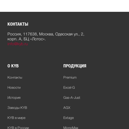
КОНТАКТЫ
Россия, 117638, Москва, Одесская ул., 2,
корп. А, БЦ «Лотос».
info@kyb.ru
О KYB
ПРОДУКЦИЯ
Контакты
Premium
Новости
Excel-G
История
Gas-A-Just
Заводы KYB
AGX
KYB в мире
Extage
KYB в России
MonoMax