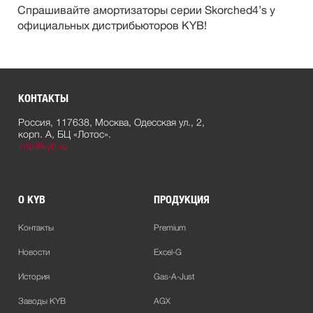
Спрашивайте амортизаторы серии Skorched4’s у
официальных дистрибьюторов KYB!
КОНТАКТЫ
Россия, 117638, Москва, Одесская ул., 2,
корп. А, БЦ «Лотос».
info@kyb.ru
О KYB
ПРОДУКЦИЯ
Контакты
Premium
Новости
Excel-G
История
Gas-A-Just
Заводы KYB
AGX