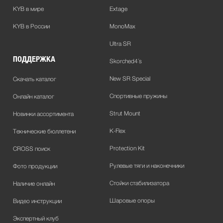
KYB в мире
Extage
KYB в России
MonoMax
Ultra SR
ПОДДЕРЖКА
Skorched4´s
New SR Special
Скачать каталог
Спортивные пружины
Онлайн каталог
Strut Mount
Новинки ассортимента
K-Flex
Технические бюллетени
Protection Kit
CROSS поиск
Рулевые тяги и наконечники
Фото продукции
Стойки стабилизатора
Наличие онлайн
Шаровые опоры
Видео инструкции
Экспертный клуб