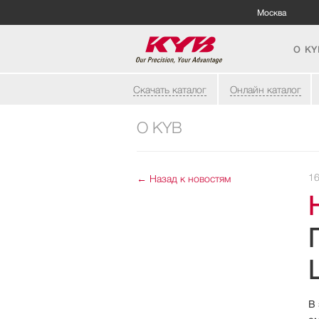
Москва
О KY
Скачать каталог
Онлайн каталог
О KYB
16
←
Назад к новостям
НА СКЛАДЫ ДИС
В 