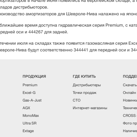
ортизаторов в начале июня появились на европейском складе, а
ладов дистрибьюторов.
оизводство амортизаторов для Шевроле-Нива налажено на япон
ближайшее время доступна гидравлическая серия Premium, с ка
редней оси и 444267 для задней.
течении июля на складах также появится газомасляная серия Exc
вроле-Нива будут соответственно 344441 для передней оси и 344
ПРОДУКЦИЯ
ГДЕ КУПИТЬ
ПОДДЕ
Premium
Дистрибьютеры
Скачать
Excel-G
Точки продаж
Онлайн 
Gas-A-Just
СТО
Новинки
AGX
Интернет-магазины
Техниче
MonoMax
CROSS 
Ultra SR
Фото пр
Extage
Наличие