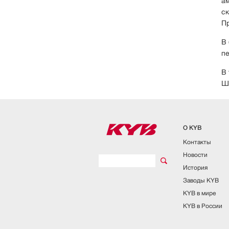
ам
ск
Пр
В 
пе
В 
Ше
О KYB
Контакты
Новости
История
Заводы KYB
KYB в мире
KYB в России