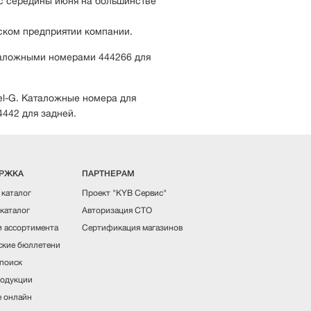
 с середины июня на большинстве
ском предприятии компании.
таложными номерами 444266 для
el-G. Каталожные номера для
442 для задней.
РЖКА
ПАРТНЕРАМ
 каталог
Проект "KYB Сервис"
каталог
Авторизация СТО
 ассортимента
Сертификация магазинов
ские бюллетени
поиск
одукции
 онлайн