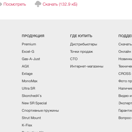
Посмотреть
Скачать (
132.9 кБ
)
ПРОДУКЦИЯ
ГДЕ КУПИТЬ
ПОДДЕ
Premium
Дистрибьютеры
Скачать
Excel-G
Точки продаж
Онлайн 
Gas-A-Just
СТО
Новинки
AGX
Интернет-магазины
Техниче
Extage
CROSS 
MonoMax
Фото пр
Ultra SR
Наличие
Skorched4´s
Видео и
New SR Special
Эксперт
Спортивные пружины
Гаранти
Strut Mount
Вопрос-
K-Flex