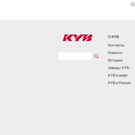
О KYB
Контакты
Новости
История
Заводы KYB
KYB в мире
KYB в России