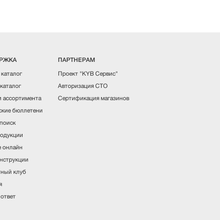
РЖКА
ПАРТНЕРАМ
 каталог
Проект "KYB Сервис"
каталог
Авторизация СТО
 ассортимента
Сертификация магазинов
ские бюллетени
поиск
одукции
 онлайн
нструкции
ный клуб
я
ответ