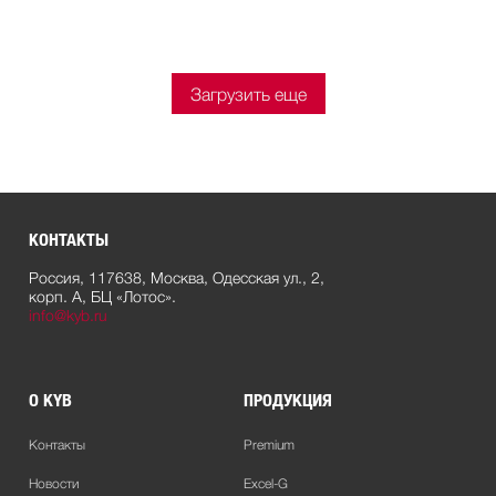
Загрузить еще
КОНТАКТЫ
Россия, 117638, Москва, Одесская ул., 2,
корп. А, БЦ «Лотос».
info@kyb.ru
О KYB
ПРОДУКЦИЯ
Контакты
Premium
Новости
Excel-G