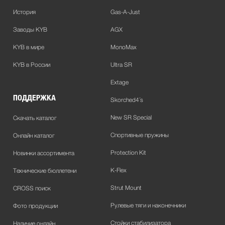
История
Gas-A-Just
Заводы KYB
AGX
KYB в мире
MonoMax
KYB в России
Ultra SR
Extage
ПОДДЕРЖКА
Skorched4´s
New SR Special
Скачать каталог
Спортивные пружины
Онлайн каталог
Protection Kit
Новинки ассортимента
K-Flex
Технические бюллетени
Strut Mount
CROSS поиск
Рулевые тяги и наконечники
Фото продукции
Стойки стабилизатора
Наличие онлайн