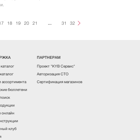
и.
...
17
18
19
20
21
31
32
РЖКА
ПАРТНЕРАМ
 каталог
Проект "KYB Сервис"
каталог
Авторизация СТО
 ассортимента
Сертификация магазинов
ские бюллетени
поиск
одукции
 онлайн
нструкции
ный клуб
я