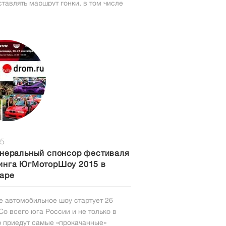
ставлять маршрут гонки, в том числе
то старта, т.к. в планы вмешалась
 стихия (проливные дожди и
я).
15
енеральный спонсор фестиваля
инга ЮгМоторШоу 2015 в
аре
 автомобильное шоу стартует 26
Со всего юга России и не только в
 приедут самые «прокачанные»