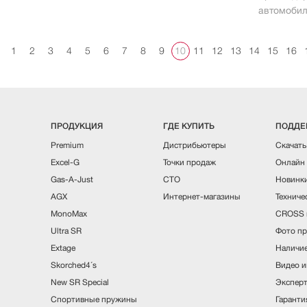
., Ltd.”
автомобил
1
2
3
4
5
6
7
8
9
10
11
12
13
14
15
16
ПРОДУКЦИЯ
ГДЕ КУПИТЬ
ПОДДЕ
Premium
Дистрибьютеры
Скачать
Excel-G
Точки продаж
Онлайн 
Gas-A-Just
СТО
Новинки
AGX
Интернет-магазины
Техниче
MonoMax
CROSS 
Ultra SR
Фото пр
Extage
Наличие
Skorched4´s
Видео и
New SR Special
Эксперт
Спортивные пружины
Гаранти