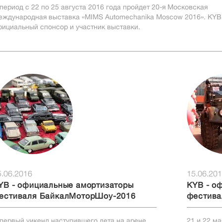
период с 22 по 25 августа 2016 года пройдет 20-я Московская
ждународная выставка «MIMS Automechanika Moscow 2016». KYB 
ициальный спонсор и участник выставки.
5.06.2016
15.06.20
YB - официальные амортизаторы
KYB - о
естиваля БайкалМоторШоу-2016
фестива
первый уикенд наступившего лета на арене
21 и 22 м