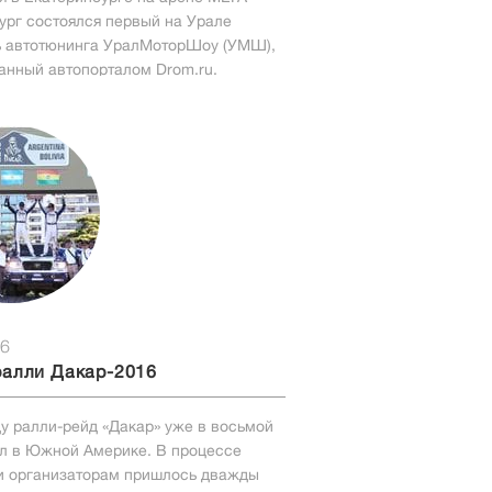
ург состоялся первый на Урале
 автотюнинга УралМоторШоу (УМШ),
анный автопорталом Drom.ru.
16
ралли Дакар-2016
ду ралли-рейд «Дакар» уже в восьмой
л в Южной Америке. В процессе
и организаторам пришлось дважды