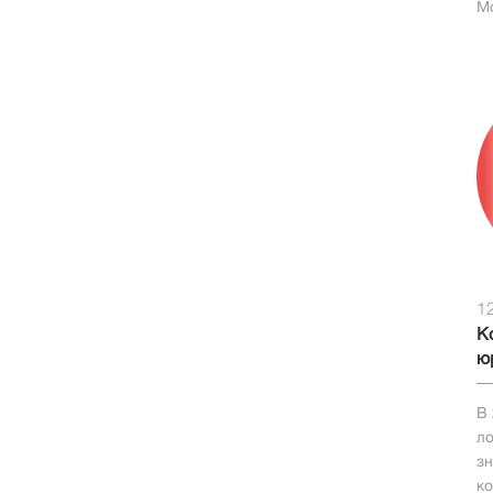
Mo
1
К
ю
В 
ло
зн
ко