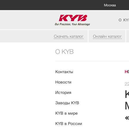
Москва
О KY
Скачать каталог
Онлайн каталог
О KYB
Контакты
Новости
2
История
Заводы KYB
KYB в мире
KYB в России