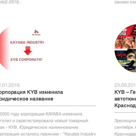
to2-2016.
заново со
менять мес
природная
наводнени
2.01.2016
23.09.20
орпорация KYB изменила
KYB – Г
ридическое название
автотюн
Краснод
2005 году корпорация KAYABA изменила
готип и зарегистрировала новый товарный
Зрелищное
ак - KYB. Юридическое наименование
сентября. 
рпорации осталось прежним - “Kayaba Industry
Краснодар