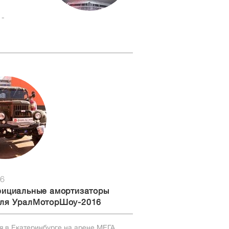
-
16
фициальные амортизаторы
ля УралМоторШоу-2016
ая в Екатеринбурге на арене МЕГА