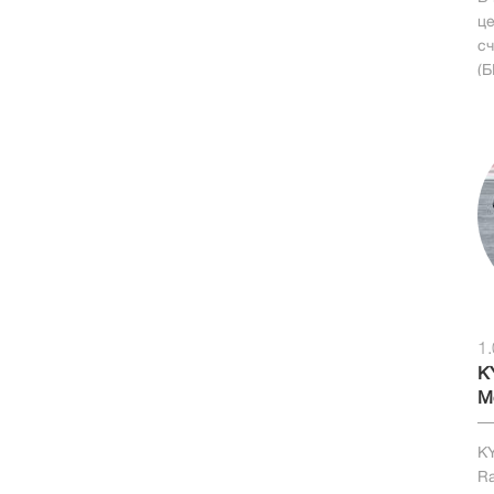
це
с
(
1
K
M
KY
Ra