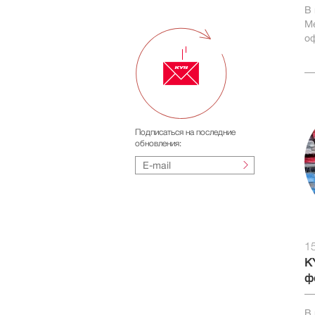
В 
Ме
оф
Подписаться на последние
обновления:
1
K
ф
В 