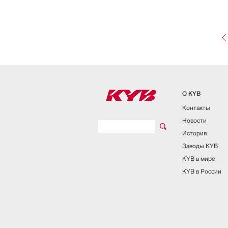
Co
О KYB
Контакты
Новости
История
Заводы KYB
KYB в мире
KYB в России