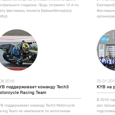
нтрального стадиона «Труд» отгремел 12-й по
Екатеринб
чету фестиваль тюнинга БайкалМоторШоу
Фестиваль
БМШ)
организов
.06.2016
25.01.20
YB поддерживает команду Tech3
KYB на 
otorcycle Racing Team
В 2016 го
B поддерживает команду Tech3 Motorcycle
раз проше
cing Team на чемпионате по мотогонкам
подготовк