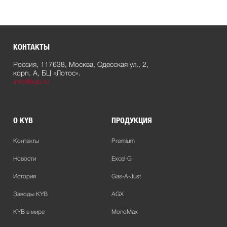
КОНТАКТЫ
Россия, 117638, Москва, Одесская ул., 2,
корп. А, БЦ «Лотос».
info@kyb.ru
О KYB
ПРОДУКЦИЯ
Контакты
Premium
Новости
Excel-G
История
Gas-A-Just
Заводы KYB
AGX
KYB в мире
MonoMax