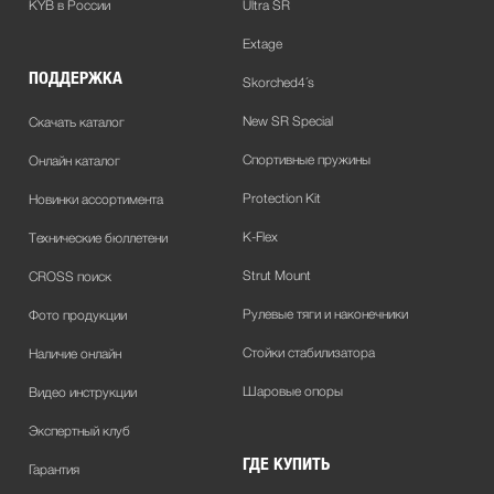
KYB в России
Ultra SR
Extage
ПОДДЕРЖКА
Skorched4´s
New SR Special
Скачать каталог
Спортивные пружины
Онлайн каталог
Protection Kit
Новинки ассортимента
K-Flex
Технические бюллетени
Strut Mount
CROSS поиск
Рулевые тяги и наконечники
Фото продукции
Стойки стабилизатора
Наличие онлайн
Шаровые опоры
Видео инструкции
Экспертный клуб
ГДЕ КУПИТЬ
Гарантия